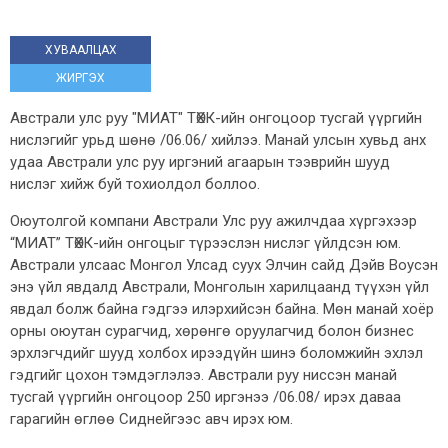
ХУВААЛЦАХ
ЖИРГЭХ
Австрали улс руу "МИАТ" ТӨХК-ийн онгоцоор тусгай үүргийн
нислэгийг урьд шөнө /06.06/ хийлээ. Манай улсын хувьд анх
удаа Австрали улс руу иргэний агаарын тээврийн шууд
нислэг хийж буй тохиолдол боллоо.
Оюутолгой компани Австрали Улс руу ажилчдаа хүргэхээр
“МИАТ” ТӨХК-ийн онгоцыг түрээслэн нислэг үйлдсэн юм.
Австрали улсаас Монгол Улсад суух Элчин сайд Дэйв Воусэн
энэ үйл явдалд Австрали, Монголын харилцаанд түүхэн үйл
явдал болж байна гэдгээ илэрхийсэн байна. Мөн манай хоёр
орны оюутан сурагчид, хөрөнгө оруулагчид болон бизнес
эрхлэгчдийг шууд холбох ирээдүйн шинэ боломжийн эхлэл
гэдгийг цохон тэмдэглэлээ. Австрали руу ниссэн манай
тусгай үүргийн онгоцоор 250 иргэнээ /06.08/ ирэх даваа
гарагийн өглөө Сиднейгээс авч ирэх юм.