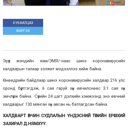
ХУВААЛЦАХ
ЖИРГЭХ
Эрүүл мэндийн яам/ЭМЯ/-наас шинэ коронавирусийн
халдварын талаар ээлжит мэдээллээ хийж байна.
Өнөөдрийн байдлаар шинэ коронавирусийн халдвар 216 улс
оронд бүртгэгдэж, 6 сая гаруй хүн өвчилснөөс 3.1 сая хүн
эмчлүүлж байна. Сүүлийн 24 цагт дэлхийн хэмжээнд энэ өвчний
халдварыг 130 мянган хүн авсан нь батлагдсан байна.
ХАЛДВАРТ ӨВЧИН СУДЛАЛЫН ҮНДЭСНИЙ ТӨВИЙН ЕРӨНХИЙ
ЗАХИРАЛ Д.НЯМХҮҮ: