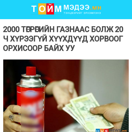
2000 ТӨГРӨГИЙН ГАЗНААС БОЛЖ 20
Ч ХҮРЭЭГҮЙ ХҮҮХДҮҮД ХОРВООГ
ОРХИСООР БАЙХ УУ