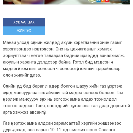
ХУВААЛЦАХ
ЖИРГЭХ
Манай улсад сүүлийн жилүүдэд ахуйн хэрэглээний хийн газыг
хэрэглээндээ нэвтрүүлсэн. Энэ нь цахилгааныг хэмнэх
зориулттай ч нөгөө талаараа бидний ирээдүйд заналхийлж,
аюулын харанга дэлдсээр байна. Гэтэл бид мэдсэн ч
мэдээгүй юм шиг сонссон ч сонсоогүй юм шиг царайлсаар
олон жилийг үдлээ.
Сүүлийн үед бид бараг л өдөр болгон шахуу хийн газ үнэртэж
хүүхэд мансуурлаа гэх аймшигтай мэдээ сонсох болсон. Газ
үнэрлэж мансуурч зүрх нь зогсож амиа алдах тохиолдол
тоогоо алдсан. Гэвч, өнөөдрийг хүртэл энэ тал дээр дорвитой
арга хэмжээ авсангүй.
Газ үнэртэж амиа алдсан харамсалтай хэргийн жишээнээс
дурьдахад, энэ сарын 10-11-нд шилжих шөнө Сэлэнгэ