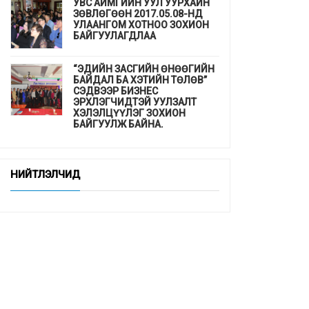
УВС АЙМГИЙН УУЛ УУРХАЙН
ЗӨВЛӨГӨӨН 2017.05.08-НД
УЛААНГОМ ХОТНОО ЗОХИОН
БАЙГУУЛАГДЛАА
“ЭДИЙН ЗАСГИЙН ӨНӨӨГИЙН
БАЙДАЛ БА ХЭТИЙН ТӨЛӨВ”
СЭДВЭЭР БИЗНЕС
ЭРХЛЭГЧИДТЭЙ УУЛЗАЛТ
ХЭЛЭЛЦҮҮЛЭГ ЗОХИОН
БАЙГУУЛЖ БАЙНА.
ДЭМБ-аас гахайн утсан мах,
хиам, зайдаснаас татгалзахыг
НИЙТЛЭЛЧИД
сануулав
Шинэхэн төгсөгчдийн ажлын
байр бэлэн үү ...
“СУРГУУЛЬ, ЦЭЦЭРЛЭГТ
СУУРИЛСАН ЭРҮҮЛ МЭНДИЙН
УРЬДЧИЛАН СЭРГИЙЛЭЛТ”