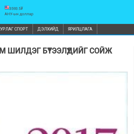
3593.5₮
АНУ-ын доллар
УРЛАГ СПОРТ
ДЭЛХИЙД
ЯРИЛЦЛАГА
М ШИЛДЭГ БҮТЭЭЛҮҮДИЙГ СОЙЖ