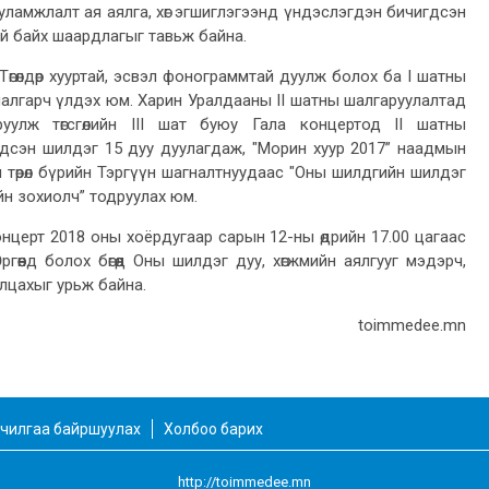
уламжлалт ая аялга, хөг эгшиглэгээнд үндэслэгдэн бичигдсэн
тэй байх шаардлагыг тавьж байна.
Төгөлдөр хууртай, эсвэл фонограммтай дуулж болох ба I шатны
шалгарч үлдэх юм. Харин Уралдааны II шатны шалгаруулалтад
уулж төгсгөлийн III шат буюу Гала концертод II шатны
дсэн шилдэг 15 дуу дуулагдаж, "Морин хуур 2017” наадмын
 төрөл бүрийн Тэргүүн шагналтнуудаас "Оны шилдгийн шилдэг
йн зохиолч” тодруулах юм.
онцерт 2018 оны хоёрдугаар сарын 12-ны өдрийн 17.00 цагаас
гөөнд болох бөгөөд Оны шилдэг дуу, хөгжмийн аялгууг мэдэрч,
лцахыг урьж байна.
toimmedee.mn
чилгаа байршуулах
Холбоо барих
http://toimmedee.mn