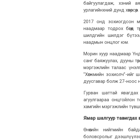
байгуулагдаж, хэний а
урлагийнхний дунд хөвөрсөөр.
2017 онд зохиогдсон м
наадмаар тодрох бөгөөд 
шилдгийн шилдэг бүтээ
наадмын онцлог юм.
Морин хуур наадмаар Үндэ
санг баяжуулах, дууны төр
мэргэжлийн талаас үнэлг
"Хөгжмийн зохиолч”-ийг ш
дуусгавар болж 27-ноос н
Гурван шаттай явагдах
агуулгаараа онцгойлон 
хамгийн мэргэжлийн түвш
Ямар шалгуур тавигдах 
Өнөөгийн нийгмийн байд
боловсролыг дээшлүүлэх