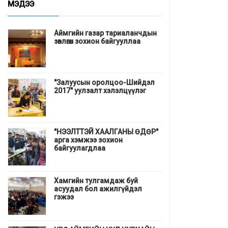
МЭДЭЭ
Аймгийн газар тариаланчдын
зөвлөгөөн зохион байгууллаа
"Залуусын оролцоо-Шийдэл
2017" уулзалт хэлэлцүүлэг
"НЭЭЛТТЭЙ ХААЛГАНЫ ӨДӨР"
арга хэмжээ зохион
байгуулагдлаа
Хамгийн тулгамдаж буй
асуудал бол ажилгүйдэл
гэжээ