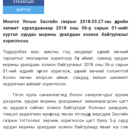
ХУВААЛЦАХ
ЖИРГЭХ
Монгол Улсын Засгийн газрын 2018.03.27-ны өдрийн
ээлжит хуралдаанаар 2018 оны 06-р сарын 01-нийг
хүртэл хурдан морины уралдаан зохион байгуулахыг
хориглосон.
Тодруулбал мал, амьтны гоц халдварт шүлхий өвчний
тархалтыг хязгаарлах зорилгоор бүх аймаг, суманд хурдан
морины уралдаан зохион байгуулахыг 2018 оны 06-р сарын
01-ний өдрийг хүртэл хориглож, шүлхий өвчний голомттой
болон өвчин илэрсэн аймаг, сумдад малын шилжилт
хөдөлгөөн хийхийг хориглосон.
Гэтэл хууль санаачлагчид болон сахиулагчдыг хуулиа
дээдэлж, хурдан морины уралдааныг зөвшөөрөгдсөн цагт
нь шударга сайхан зохион байгуулдаг болохыг шаардаж,
тэмцэл хөдөлгөөн өрнүүлээд явсан этгээдүүд өөрсдөө Засгийн
газрын тогтоолыг зөрчиж, хориглосон цагт буюу 5-р сард
хурдан морины уралдаан зохион байгуулаад явааг юу гэж