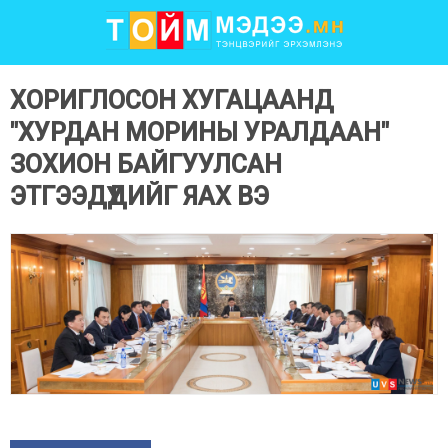
ХОРИГЛОСОН ХУГАЦААНД
"ХУРДАН МОРИНЫ УРАЛДААН"
ЗОХИОН БАЙГУУЛСАН
ЭТГЭЭДҮҮДИЙГ ЯАХ ВЭ