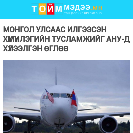
МОНГОЛ УЛСААС ИЛГЭЭСЭН
ХҮМҮҮНЛЭГИЙН ТУСЛАМЖИЙГ АНУ-Д
ХҮЛЭЭЛГЭН ӨГЛӨӨ