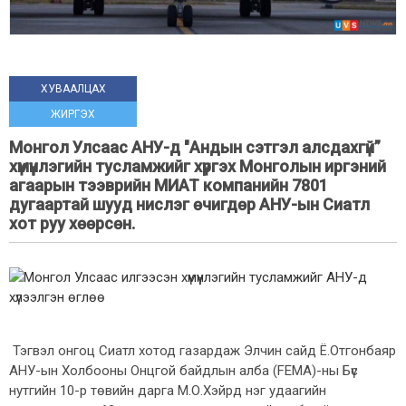
ХУВААЛЦАХ
ЖИРГЭХ
Монгол Улсаас АНУ-д "Андын сэтгэл алсдахгүй”
хүмүүнлэгийн тусламжийг хүргэх Монголын иргэний
агаарын тээврийн МИАТ компанийн 7801
дугаартай шууд нислэг өчигдөр АНУ-ын Сиатл
хот руу хөөрсөн.
Тэгвэл онгоц Сиатл хотод газардаж Элчин сайд Ё.Отгонбаяр
АНУ-ын Холбооны Онцгой байдлын алба (FEMA)-ны Бүс
нутгийн 10-р төвийн дарга М.О.Хэйрд нэг удаагийн