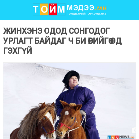
ЖИНХЭНЭ ОДОД СОНГОДОГ
УРЛАГТ БАЙДАГ Ч БИ ӨӨРИЙГӨӨ ОД
ГЭХГҮЙ