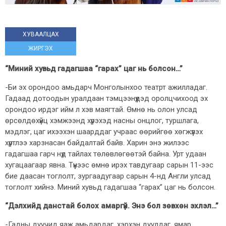
ХУВААЛЦАХ
ЖИРГЭХ
“Миний хувьд гадагшаа “гарах” цаг нь болсон…”
-Би эх орондоо амьдарч Монголынхоо театрт ажилладаг.
Гадаад дотоодын уралдаан тэмцээнүүдэд оролцчихоод эх
орондоо ирдэг ийм л хэв маягтай. Өмнө нь олон улсад
өрсөлдөхүйц хэмжээнд хүрэхэд насны онцлог, туршлага,
мэдлэг, цаг ихээхэн шаарддаг учраас өөрийгөө хөгжүүлэх
хүртлээ харзнасан байдалтай байв. Харин энэ жилээс
гадагшаа гарч нүд тайлах төлөвлөгөөтэй байна. Урт удаан
хугацаагаар явна. Түүнээс өмнө ирэх тавдугаар сарын 11-ээс
бие даасан тоглолт, зургаадугаар сарын 4-нд Англи улсад
тоглолт хийнэ. Миний хувьд гадагшаа “гарах” цаг нь болсон.
“Дэлхийд данстай болох амаргүй. Энэ бол зөвхөн эхлэл…”
-Гадны дуучид яаж амьдардаг, хэрхэн дуулдаг, ямар