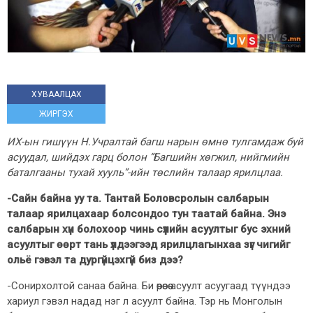
ХУВААЛЦАХ
ЖИРГЭХ
ИХ-ын гишүүн Н.Учралтай багш нарын өмнө тулгамдаж буй
асуудал, шийдэх гарц болон “Багшийн хөгжил, нийгмийн
баталгааны тухай хууль”-ийн төслийн талаар ярилцлаа.
-
Сайн байна уу та. Тантай Боловсролын салбарын
талаар ярилцахаар болсондоо тун таатай байна. Энэ
салбарын хүн болохоор чинь сүүлийн асуултыг бус
эхний
асуултыг өөрт тань үлдээгээд ярилцлагынхаа
зүг чигийг
ольё гэвэл та дургүйцэхгүй биз дээ?
-Сонирхолтой санаа байна. Би өөрөөсөө асуулт асуугаад түүндээ
хариул гэвэл надад нэг л асуулт байна. Тэр нь Монголын