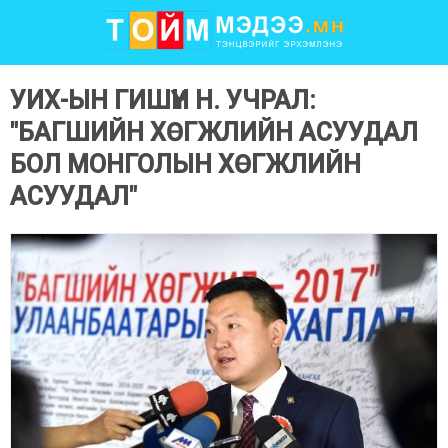
УИХ-ЫН ГИШҮҮН Н. УЧРАЛ:
"БАГШИЙН ХӨГЖЛИЙН АСУУДАЛ
БОЛ МОНГОЛЫН ХӨГЖЛИЙН
АСУУДАЛ"