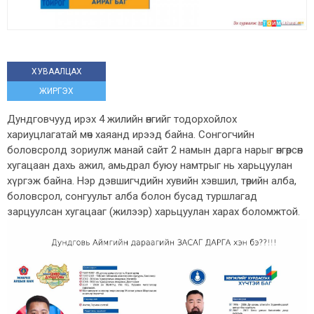
ХУВААЛЦАХ
ЖИРГЭХ
Дундговчууд ирэх 4 жилийн өнгийг тодорхойлох
хариуцлагатай мөч хаяaнд ирээд байна. Сонгогчийн
боловсролд зориулж манай сайт 2 намын дарга нарыг өнгөрсөн
хугацаан дахь ажил, амьдрал буюу намтрыг нь харьцуулан
хүргэж байна. Нэр дэвшигчдийн хувийн хэвшил, төрийн алба,
боловсрол, сонгуульт алба болон бусад туршлагад
зарцуулсан хугацааг (жилээр) харьцуулан харах боломжтой.