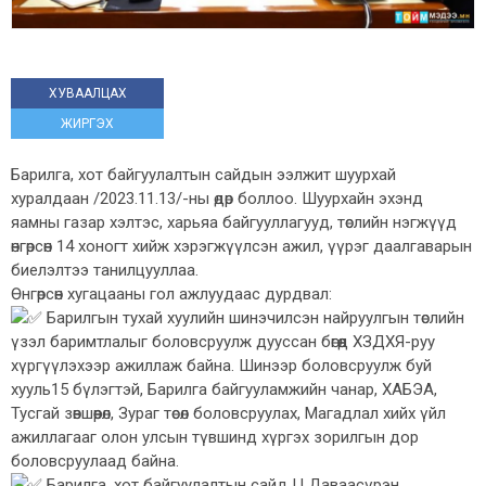
ХУВААЛЦАХ
ЖИРГЭХ
Барилга, хот байгуулалтын сайдын ээлжит шуурхай
хуралдаан /2023.11.13/-ны өдөр боллоо. Шуурхайн эхэнд
яамны газар хэлтэс, харьяа байгууллагууд, төслийн нэгжүүд
өнгөрсөн 14 хоногт хийж хэрэгжүүлсэн ажил, үүрэг даалгаварын
биелэлтээ танилцууллаа.
Өнгөрсөн хугацааны гол ажлуудаас дурдвал:
Барилгын тухай хуулийн шинэчилсэн найруулгын төслийн
үзэл баримтлалыг боловсруулж дууссан бөгөөд ХЗДХЯ-руу
хүргүүлэхээр ажиллаж байна. Шинээр боловсруулж буй
хууль15 бүлэгтэй, Барилга байгууламжийн чанар, ХАБЭА,
Тусгай зөвшөөрөл, Зураг төсөл боловсруулах, Магадлал хийх үйл
ажиллагааг олон улсын түвшинд хүргэх зорилгын дор
боловсруулаад байна.
Барилга, хот байгуулалтын сайд Ц.Даваасүрэн,