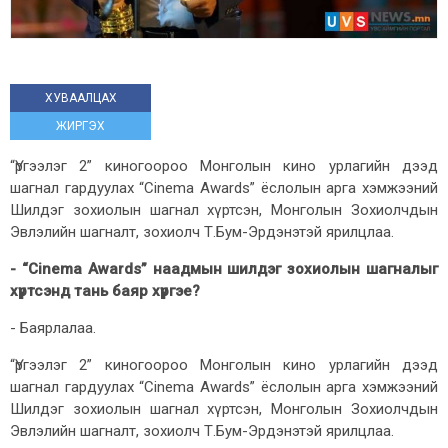
ХУВААЛЦАХ
ЖИРГЭХ
“Үргээлэг 2” киногоороо Монголын кино урлагийн дээд
шагнал гардуулах “Cinema Awards” ёслолын арга хэмжээний
Шилдэг зохиолын шагнал хүртсэн, Монголын Зохиолчдын
Эвлэлийн шагналт, зохиолч Т.Бум-Эрдэнэтэй ярилцлаа.
- “Cinema Awards”
наадмын шилдэг зохиолын шагналыг
хүртсэнд тань баяр хүргэе?
- Баярлалаа.
“Үргээлэг 2” киногоороо Монголын кино урлагийн дээд
шагнал гардуулах “Cinema Awards” ёслолын арга хэмжээний
Шилдэг зохиолын шагнал хүртсэн, Монголын Зохиолчдын
Эвлэлийн шагналт, зохиолч Т.Бум-Эрдэнэтэй ярилцлаа.