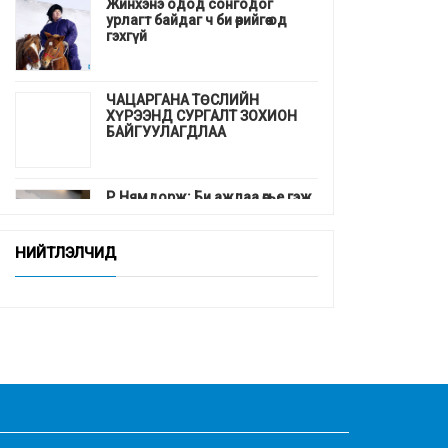
Жинхэнэ одод сонгодог
урлагт байдаг ч би өөрийгөө од
гэхгүй
ЧАЦАРГАНА ТӨСЛИЙН
ХҮРЭЭНД СУРГАЛТ ЗОХИОН
БАЙГУУЛАГДЛАА
Р.Нямдорж: Би ажлаа өгье гэж
байгаа, гэхдээ А.Сүхбат нарт
биш
НИЙТЛЭЛЧИД
УИХ-ын гишүүн Н. Учрал:
"Багшийн хөгжлийн асуудал
бол Монголын хөгжлийн
асуудал"
Д.Мэндбаяр: Хүмүүс намайг
”Жаргал даахгүйн зовлон”
киноны Сүндэръяа баатраар ч
төсөөлөн магтдаг