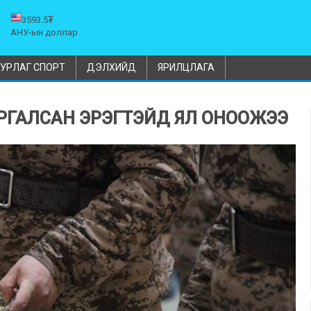
3593.5₮
АНУ-ын доллар
УРЛАГ СПОРТ
ДЭЛХИЙД
ЯРИЛЦЛАГА
АРГАЛСАН ЭРЭГТЭЙД ЯЛ ОНООЖЭЭ