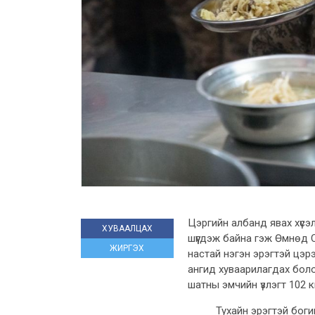
Цэргийн албанд явах хүсэл
ХУВААЛЦАХ
шүүгдэж байна гэж Өмнөд 
ЖИРГЭХ
настай нэгэн эрэгтэй цэр
ангид хуваарилагдах болом
шатны эмчийн үзлэгт 102 
Тухайн эрэгтэй бог