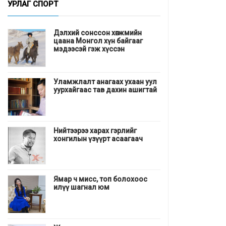
УРЛАГ СПОРТ
Дэлхий сонссон хөгжмийн
цаана Монгол хүн байгааг
мэдээсэй гэж хүссэн
Уламжлалт анагаах ухаан уул
уурхайгаас тав дахин ашигтай
Нийтээрээ харах гэрлийг
хонгилын үзүүрт асаагаач
Ямар ч мисс, топ болохоос
илүү шагнал юм