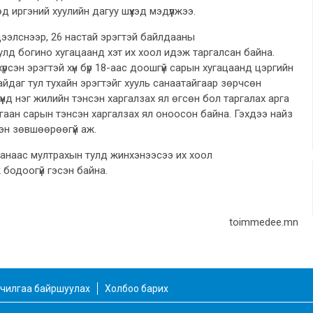
 иргэний хуулийн дагуу шүүхэд мэдүүлжээ.
дээлснээр, 26 настай эрэгтэй байлдааны
улд богино хугацаанд хэт их хоол идэж таргалсан байна.
рсэн эрэгтэй хүн бүр 18-аас доошгүй сарын хугацаанд цэргийн
айдаг тул тухайн эрэгтэйг хууль санаатайгаар зөрчсөн
Түүнд нэг жилийн тэнсэн харгалзах ял өгсөн бол таргалах арга
гаан сарын тэнсэн харгалзах ял оноосон байна. Гэхдээ найз
лээн зөвшөөрөөгүй аж.
банаас мултрахын тулд
жинхэнээсээ их хоол
ж бодоогүй гэсэн байна.
toimmedee.mn
чилгаа байршуулах
Холбоо барих