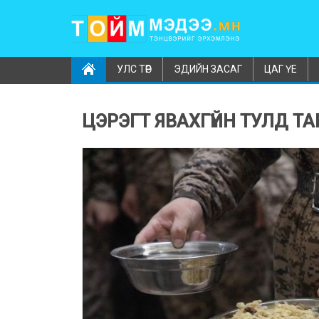
УЛС ТӨР
ЭДИЙН ЗАСАГ
ЦАГ ҮЕ
ЦЭРЭГТ ЯВАХГҮЙН ТУЛД Т