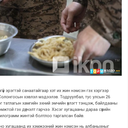
гүй эрэгтэй санаатайгаар хэт их жин нэмсэн гэх хэргээр
Солонгосын хэвлэл мэдээлэв. Тодруулбал, тус улсын 26
эг татлагын хамгийн эхний эмчийн үзлэгт тэнцэж, байлдааны
жтой гэх дүгнэлт гарчээ. Хэсэг хугацааны дараа сүүлийн
килограмм жинтэй болтлоо таргалсан байв.
ино хугацаанд их хэмжээний жин нэмсэн нь албаныхныг