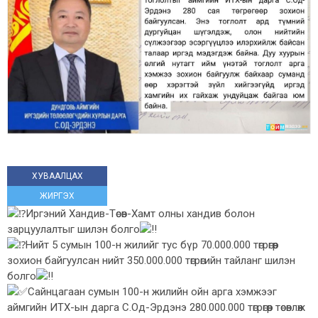
ХУВААЛЦАХ
ЖИРГЭХ
Иргэний Хандив-Төсөв-Хамт олны хандив болон
зарцуулалтыг шилэн болго
Нийт 5 сумын 100-н жилийг тус бүр 70.000.000 төгрөгөөр
зохион байгуулсан нийт 350.000.000 төгрөгийн тайланг шилэн
болго
Сайнцагаан сумын 100-н жилийн ойн арга хэмжээг
аймгийн ИТХ-ын дарга С.Од-Эрдэнэ 280.000.000 төгрөгөөр төсөвлөж