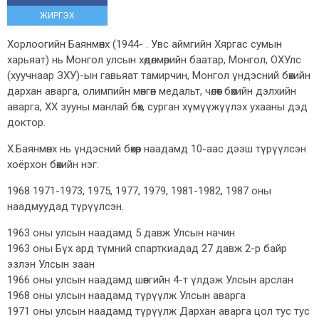
ЖИРГЭХ
Хорлоогийн Баянмөнх (1944- . Увс аймгийн Хяргас сумын
харьяат) нь Монгол улсын хөдөлмөрийн баатар, Монгол, ОХУлс
(хуучнаар ЗХУ)-ын гавьяат тамирчин, Монгол үндэсний бөхийн
дархан аварга, олимпийн мөнгөн медальт, чөлөөт бөхийн дэлхийн
аварга, XX зууны манлай бөх, сурган хүмүүжүүлэх ухааны дэд
доктор.
Х.Баянмөнх нь үндэсний бөхөөр наадамд 10-аас дээш түрүүлсэн
хоёрхон бөхийн нэг.
1968 1971-1973, 1975, 1977, 1979, 1981-1982, 1987 оны
наадмуудад түрүүлсэн.
1963 оны улсын наадамд 5 давж Улсын начин
1963 оны Бүх ард түмний спарткиадад 27 давж 2-р байр
эзлэн Улсын заан
1966 оны улсын наадамд шөвгийн 4-т үлдэж Улсын арслан
1968 оны улсын наадамд түрүүлж Улсын аварга
1971 оны улсын наадамд түрүүлж Дархан аварга цол тус тус