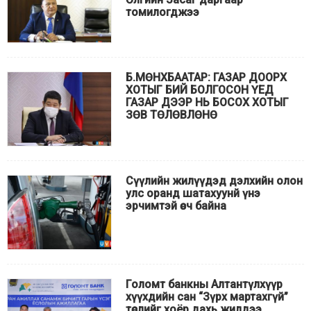
томилогджээ
Б.МӨНХБААТАР: ГАЗАР ДООРХ
ХОТЫГ БИЙ БОЛГОСОН ҮЕД
ГАЗАР ДЭЭР НЬ БОСОХ ХОТЫГ
ЗӨВ ТӨЛӨВЛӨНӨ
Сүүлийн жилүүдэд дэлхийн олон
улс оранд шатахуунй үнэ
эрчимтэй өсч байна
Голомт банкны Алтантүлхүүр
хүүхдийн сан “Зүрх мартахгүй”
төслийг хоёр дахь жилдээ