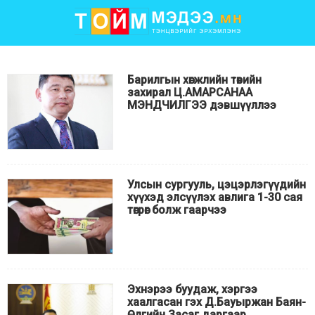
Барилгын хөгжлийн төвийн
захирал Ц.АМАРСАНАА
МЭНДЧИЛГЭЭ дэвшүүллээ
Улсын сургууль, цэцэрлэгүүдийн
хүүхэд элсүүлэх авлига 1-30 сая
төгрөг болж гаарчээ
Эхнэрээ буудаж, хэргээ
хаалгасан гэх Д.Бауыржан Баян-
Өлгийн Засаг даргаар