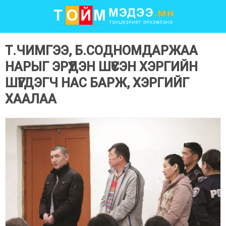
Т.ЧИМГЭЭ, Б.СОДНОМДАРЖАА
НАРЫГ ЭРҮҮДЭН ШҮҮСЭН ХЭРГИЙН
ШҮҮГДЭГЧ НАС БАРЖ, ХЭРГИЙГ
ХААЛАА