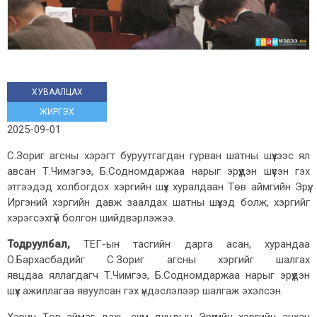
ХУВААЛЦАХ
ЖИРГЭХ
2025-09-01
С.Зориг агсны хэрэгт буруутгагдан гурван шатны шүүхээс ял
авсан Т.Чимэгээ, Б.Содномдаржаа нарыг эрүүдэн шүүсэн гэх
этгээдэд холбогдох хэргийн шүүх хуралдаан Төв аймгийн Эрүү,
Иргэний хэргийн давж заалдах шатны шүүхэд болж, хэргийг
хэрэгсэхгүй болгон шийдвэрлэжээ.
Тодруулбал,
ТЕГ-ын тасгийн дарга асан, хурандаа
О.Бархасбадийг С.Зориг агсны хэргийг шалгах
явцдаа яллагдагч Т.Чимгээ, Б.Содномдаржаа нарыг эрүүдэн
шүүх ажиллагаа явуулсан гэх үндэслэлээр шалгаж эхэлсэн.
Харин Төв аймаг дахь сум дундын Эрүүгийн хэргийн анхан